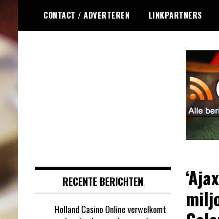
Ga
CONTACT / ADVERTEREN
LINKPARTNERS
naar
de
inhoud
Dagelijks het laatste online
Online Roulette
roulette nieuws voor jou
RSS
verzameld
‘Aja
RECENTE BERICHTEN
milj
Holland Casino Online verwelkomt