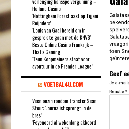
Gala
verlenging kansspelvergunning –
Holland Casino
‘Nottingham Forest aast op Tijjani
Galatasa
Reijnders’
bekendg
‘Louis van Gaal bereid om in
spelverd
gesprek te gaan met de KNVB’
Galatas
Beste Online Casino Frankrijk –
vraagpri
That’s Gaming
toen Sne
‘Teun Koopmeiners staat voor
geïnter
avontuur in de Premier League’
Geef e
VOETBAL4U.COM
Je e-mail
Reactie
*
Veen onzin rondom transfer Sean
Steur: ‘Journalist sprengt in de
bres’
‘Feyenoord al wekenlang akkoord