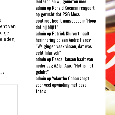
lentezon en wij genieten mee
admin
op
Ronald Koeman reageert
op gerucht dat PSG Messi
e
contract heeft aangeboden: “Hoop
dent van
dat hij blijft”
idige
admin
op
Patrick Kluivert haalt
geleden,
herinnering op aan André Hazes:
“We gingen vaak vissen, dat was
echt hilarisch”
admin
op
Pascal Jansen baalt van
nederlaag AZ bij Ajax: “Het is niet
gelukt”
et
*
admin
op
Yolanthe Cabau zorgt
voor veel opwinding met deze
foto’s