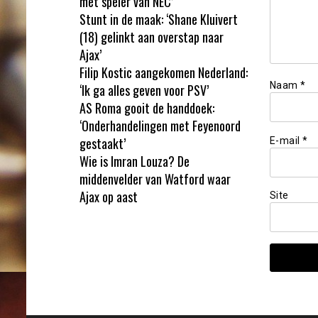
met speler van NEC’
Stunt in de maak: ‘Shane Kluivert
(18) gelinkt aan overstap naar
Ajax’
Filip Kostic aangekomen Nederland:
Naam
*
‘Ik ga alles geven voor PSV’
AS Roma gooit de handdoek:
‘Onderhandelingen met Feyenoord
gestaakt’
E-mail
*
Wie is Imran Louza? De
middenvelder van Watford waar
Ajax op aast
Site