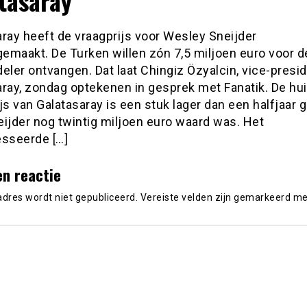
tasaray’
ray heeft de vraagprijs voor Wesley Sneijder
emaakt. De Turken willen zón 7,5 miljoen euro voor d
eler ontvangen. Dat laat Chingiz Özyalcin, vice-presi
aray, zondag optekenen in gesprek met Fanatik. De hu
js van Galatasaray is een stuk lager dan een halfjaar 
ijder nog twintig miljoen euro waard was. Het
esseerde […]
en reactie
adres wordt niet gepubliceerd.
Vereiste velden zijn gemarkeerd m