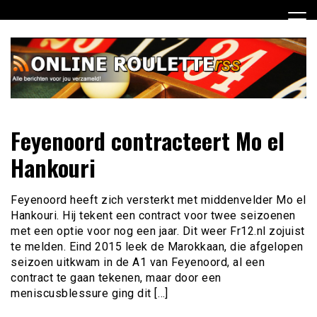
Ga
naar
de
inhoud
Dagelijks het laatste online roulette nieuws voor jou
Online Roulette RSS
Feyenoord contracteert Mo el
verzameld
Hankouri
Feyenoord heeft zich versterkt met middenvelder Mo el
Hankouri. Hij tekent een contract voor twee seizoenen
met een optie voor nog een jaar. Dit weer Fr12.nl zojuist
te melden. Eind 2015 leek de Marokkaan, die afgelopen
seizoen uitkwam in de A1 van Feyenoord, al een
contract te gaan tekenen, maar door een
meniscusblessure ging dit […]