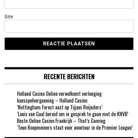
Site
RECENTE BERICHTEN
Holland Casino Online verwelkomt verlenging
kansspelvergunning – Holland Casino
‘Nottingham Forest aast op Tijjani Reijnders’
‘Louis van Gaal bereid om in gesprek te gaan met de KNVB’
Beste Online Casino Frankrijk – That’s Gaming
‘Teun Koopmeiners staat voor avontuur in de Premier League’