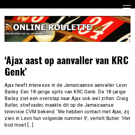
Ga
naar
de
inhoud
Dagelijks het laatste online roulette nieuws voor jou
Online Roulette RSS
‘Ajax aast op aanvaller van KRC
verzameld
Genk’
Ajax heeft interesse in de Jamaicaanse aanvaller Leon
Bailey. Een 18-jarige spits van KRC Genk. De 18-jarige
Bailey ziet een overstap naar Ajax ook wel zitten. Craig
Butler, stiefvader, maakte dit op de Jamaicaanse
televisie CVM bekend. ‘We hebben contact met Ajax, zij
zien in Leon hun volgende nummer 9’, vertelt Butler. ‘Het
bod moet […]