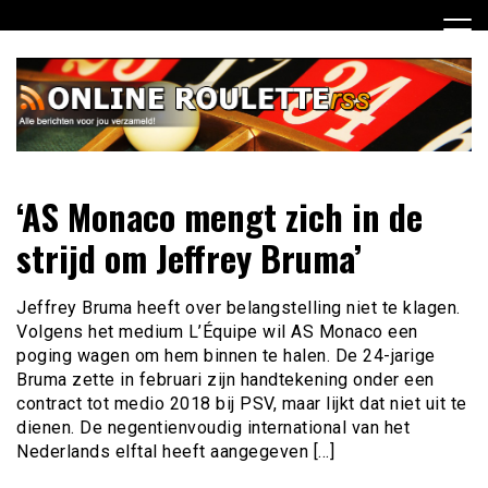
Ga
naar
de
inhoud
Dagelijks het laatste online roulette nieuws voor jou
Online Roulette RSS
‘AS Monaco mengt zich in de
verzameld
strijd om Jeffrey Bruma’
Jeffrey Bruma heeft over belangstelling niet te klagen.
Volgens het medium L’Équipe wil AS Monaco een
poging wagen om hem binnen te halen. De 24-jarige
Bruma zette in februari zijn handtekening onder een
contract tot medio 2018 bij PSV, maar lijkt dat niet uit te
dienen. De negentienvoudig international van het
Nederlands elftal heeft aangegeven […]