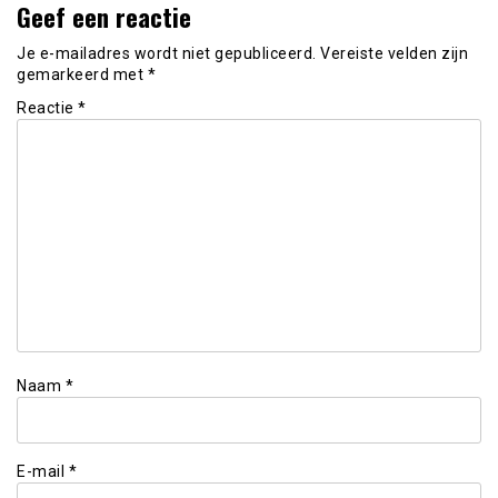
Geef een reactie
Je e-mailadres wordt niet gepubliceerd.
Vereiste velden zijn
gemarkeerd met
*
Reactie
*
Naam
*
E-mail
*