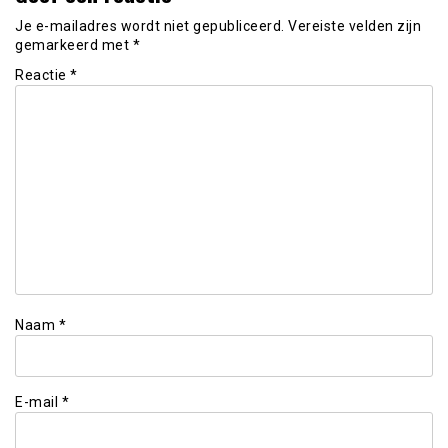
Je e-mailadres wordt niet gepubliceerd.
Vereiste velden zijn
gemarkeerd met
*
Reactie
*
Naam
*
E-mail
*