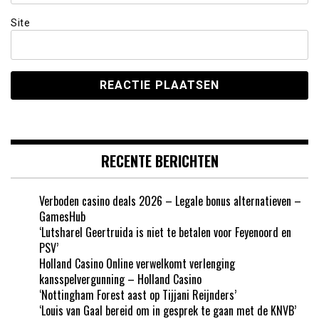
Site
RECENTE BERICHTEN
Verboden casino deals 2026 – Legale bonus alternatieven –
GamesHub
‘Lutsharel Geertruida is niet te betalen voor Feyenoord en
PSV’
Holland Casino Online verwelkomt verlenging
kansspelvergunning – Holland Casino
‘Nottingham Forest aast op Tijjani Reijnders’
‘Louis van Gaal bereid om in gesprek te gaan met de KNVB’