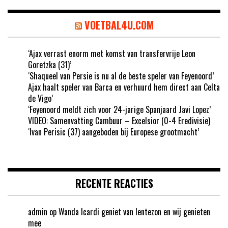
VOETBAL4U.COM
‘Ajax verrast enorm met komst van transfervrije Leon
Goretzka (31)’
‘Shaqueel van Persie is nu al de beste speler van Feyenoord’
Ajax haalt speler van Barca en verhuurd hem direct aan Celta
de Vigo’
‘Feyenoord meldt zich voor 24-jarige Spanjaard Javi Lopez’
VIDEO: Samenvatting Cambuur – Excelsior (0-4 Eredivisie)
‘Ivan Perisic (37) aangeboden bij Europese grootmacht’
RECENTE REACTIES
admin
op
Wanda Icardi geniet van lentezon en wij genieten
mee