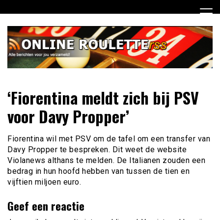
Ga
naar
de
inhoud
Dagelijks het laatste online roulette nieuws voor jou
Online Roulette RSS
‘Fiorentina meldt zich bij PSV
verzameld
voor Davy Propper’
Fiorentina wil met PSV om de tafel om een transfer van
Davy Propper te bespreken. Dit weet de website
Violanews althans te melden. De Italianen zouden een
bedrag in hun hoofd hebben van tussen de tien en
vijftien miljoen euro.
Geef een reactie