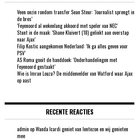
Veen onzin rondom transfer Sean Steur: ‘Journalist sprengt in
de bres’
‘Feyenoord al wekenlang akkoord met speler van NEC’
Stunt in de maak: ‘Shane Kluivert (18) gelinkt aan overstap
naar Ajax’
Filip Kostic aangekomen Nederland: ‘Ik ga alles geven voor
PSV’
AS Roma gooit de handdoek: ‘Onderhandelingen met
Feyenoord gestaakt’
Wie is Imran Louza? De middenvelder van Watford waar Ajax
op aast
RECENTE REACTIES
admin
op
Wanda Icardi geniet van lentezon en wij genieten
mee