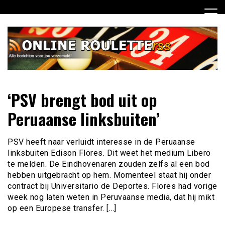
Ga
naar
de
inhoud
Dagelijks het laatste online roulette nieuws voor jou
Online Roulette RSS
‘PSV brengt bod uit op
verzameld
Peruaanse linksbuiten’
PSV heeft naar verluidt interesse in de Peruaanse
linksbuiten Edison Flores. Dit weet het medium Libero
te melden. De Eindhovenaren zouden zelfs al een bod
hebben uitgebracht op hem. Momenteel staat hij onder
contract bij Universitario de Deportes. Flores had vorige
week nog laten weten in Peruvaanse media, dat hij mikt
op een Europese transfer. […]