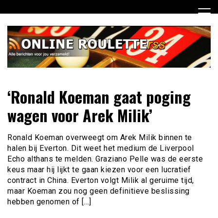
Ga
naar
de
inhoud
Dagelijks het laatste online roulette nieuws voor jou
Online Roulette RSS
‘Ronald Koeman gaat poging
verzameld
wagen voor Arek Milik’
Ronald Koeman overweegt om Arek Milik binnen te
halen bij Everton. Dit weet het medium de Liverpool
Echo althans te melden. Graziano Pelle was de eerste
keus maar hij lijkt te gaan kiezen voor een lucratief
contract in China. Everton volgt Milik al geruime tijd,
maar Koeman zou nog geen definitieve beslissing
hebben genomen of […]