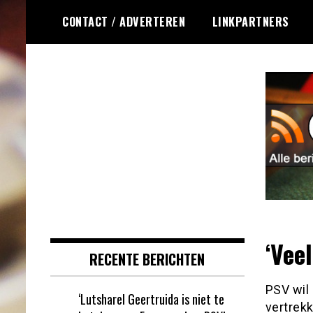
Ga
CONTACT / ADVERTEREN
LINKPARTNERS
naar
de
inhoud
Dagelijks het laatste online
Online Roulette
roulette nieuws voor jou
RSS
verzameld
‘Vee
RECENTE BERICHTEN
PSV wil
‘Lutsharel Geertruida is niet te
vertrekk