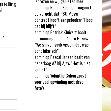
lentezon en wij genieten mee
stelling
admin
op
Ronald Koeman reageert
l
op gerucht dat PSG Messi
contract heeft aangeboden: “Hoop
dat hij blijft”
admin
op
Patrick Kluivert haalt
herinnering op aan André Hazes:
et
*
“We gingen vaak vissen, dat was
echt hilarisch”
admin
op
Pascal Jansen baalt van
nederlaag AZ bij Ajax: “Het is niet
gelukt”
admin
op
Yolanthe Cabau zorgt
voor veel opwinding met deze
foto’s