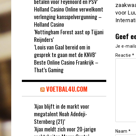
betalen voor Feyenoord en PSV’
zaakwaar
Holland Casino Online verwelkomt
voor Luu
verlenging kansspelvergunning –
Internat
Holland Casino
‘Nottingham Forest aast op Tijjani
Geef e
Reijnders’
‘Louis van Gaal bereid om in
Je e-mail
gesprek te gaan met de KNVB’
Reactie
*
Beste Online Casino Frankrijk –
That’s Gaming
VOETBAL4U.COM
‘Ajax blijft in de markt voor
megatalent Noah Adedeji-
Sternberg (21)’
‘Ajax meldt zich voor 20-jarige
Naam
*