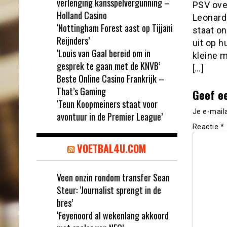
verlenging kansspelvergunning –
PSV ove
Holland Casino
Leonardo
‘Nottingham Forest aast op Tijjani
staat o
Reijnders’
uit op h
‘Louis van Gaal bereid om in
kleine 
gesprek te gaan met de KNVB’
[…]
Beste Online Casino Frankrijk –
That’s Gaming
Geef e
‘Teun Koopmeiners staat voor
Je e-mail
avontuur in de Premier League’
Reactie
*
VOETBAL4U.COM
Veen onzin rondom transfer Sean
Steur: ‘Journalist sprengt in de
bres’
‘Feyenoord al wekenlang akkoord