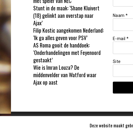
met speler van NEC’
Stunt in de maak: ‘Shane Kluivert
(18) gelinkt aan overstap naar
Naam
*
Ajax’
Filip Kostic aangekomen Nederland:
‘Ik ga alles geven voor PSV’
E-mail
*
AS Roma gooit de handdoek:
‘Onderhandelingen met Feyenoord
gestaakt’
Site
Wie is Imran Louza? De
middenvelder van Watford waar
Ajax op aast
Deze website maakt gebru