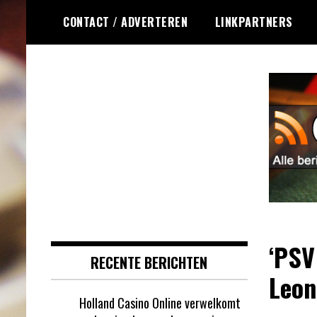
Ga
CONTACT / ADVERTEREN
LINKPARTNERS
naar
de
inhoud
Dagelijks het laatste online
Online Roulette
roulette nieuws voor jou
RSS
verzameld
‘PSV
RECENTE BERICHTEN
Leon
Holland Casino Online verwelkomt