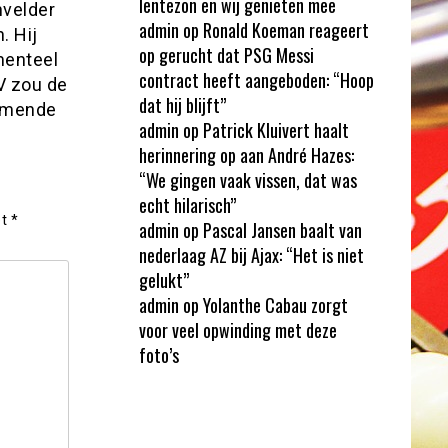
lentezon en wij genieten mee
nvelder
admin
op
Ronald Koeman reageert
. Hij
op gerucht dat PSG Messi
menteel
contract heeft aangeboden: “Hoop
SV zou de
dat hij blijft”
komende
admin
op
Patrick Kluivert haalt
herinnering op aan André Hazes:
“We gingen vaak vissen, dat was
echt hilarisch”
et
*
admin
op
Pascal Jansen baalt van
nederlaag AZ bij Ajax: “Het is niet
gelukt”
admin
op
Yolanthe Cabau zorgt
voor veel opwinding met deze
foto’s