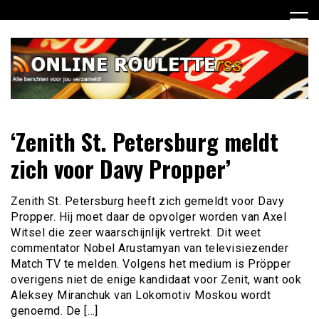
Ga
naar
de
inhoud
Dagelijks het laatste online roulette nieuws voor jou
Online Roulette RSS
‘Zenith St. Petersburg meldt
verzameld
zich voor Davy Propper’
Zenith St. Petersburg heeft zich gemeldt voor Davy
Propper. Hij moet daar de opvolger worden van Axel
Witsel die zeer waarschijnlijk vertrekt. Dit weet
commentator Nobel Arustamyan van televisiezender
Match TV te melden. Volgens het medium is Pröpper
overigens niet de enige kandidaat voor Zenit, want ook
Aleksey Miranchuk van Lokomotiv Moskou wordt
genoemd. De […]