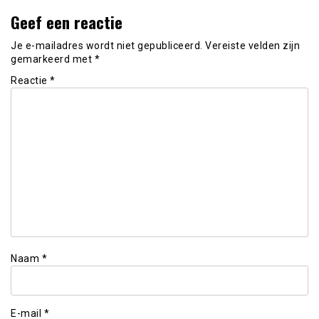
Geef een reactie
Je e-mailadres wordt niet gepubliceerd.
Vereiste velden zijn
gemarkeerd met
*
Reactie
*
Naam
*
E-mail
*