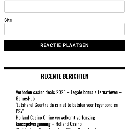
Site
RECENTE BERICHTEN
Verboden casino deals 2026 – Legale bonus alternatieven –
GamesHub
‘Lutsharel Geertruida is niet te betalen voor Feyenoord en
PSV’
Holland Casino Online verwelkomt verlenging
kansspelvergunning – Holland Casino