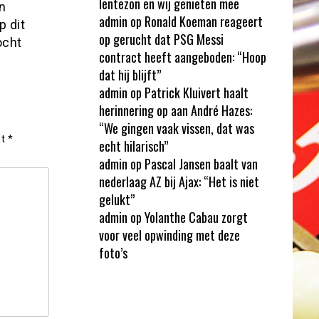
lentezon en wij genieten mee
n
admin
op
Ronald Koeman reageert
p dit
op gerucht dat PSG Messi
ocht
contract heeft aangeboden: “Hoop
dat hij blijft”
admin
op
Patrick Kluivert haalt
herinnering op aan André Hazes:
“We gingen vaak vissen, dat was
et
*
echt hilarisch”
admin
op
Pascal Jansen baalt van
nederlaag AZ bij Ajax: “Het is niet
gelukt”
admin
op
Yolanthe Cabau zorgt
voor veel opwinding met deze
foto’s