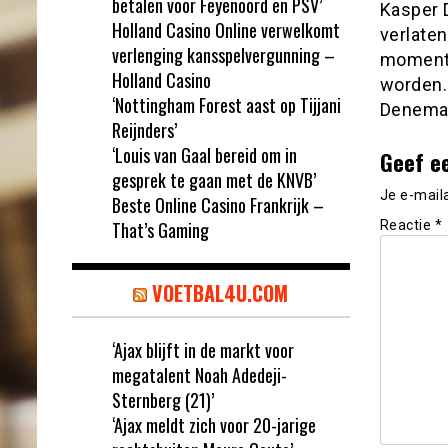
betalen voor Feyenoord en PSV’
Kasper 
Holland Casino Online verwelkomt
verlaten
verlenging kansspelvergunning –
moment 
Holland Casino
worden.
‘Nottingham Forest aast op Tijjani
Denemar
Reijnders’
‘Louis van Gaal bereid om in
Geef e
gesprek te gaan met de KNVB’
Je e-mail
Beste Online Casino Frankrijk –
That’s Gaming
Reactie
*
VOETBAL4U.COM
‘Ajax blijft in de markt voor
megatalent Noah Adedeji-
Sternberg (21)’
‘Ajax meldt zich voor 20-jarige