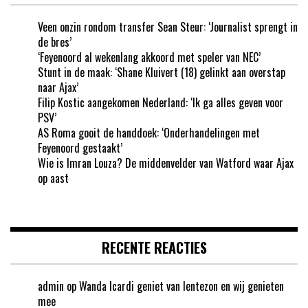
Veen onzin rondom transfer Sean Steur: ‘Journalist sprengt in
de bres’
‘Feyenoord al wekenlang akkoord met speler van NEC’
Stunt in de maak: ‘Shane Kluivert (18) gelinkt aan overstap
naar Ajax’
Filip Kostic aangekomen Nederland: ‘Ik ga alles geven voor
PSV’
AS Roma gooit de handdoek: ‘Onderhandelingen met
Feyenoord gestaakt’
Wie is Imran Louza? De middenvelder van Watford waar Ajax
op aast
RECENTE REACTIES
admin
op
Wanda Icardi geniet van lentezon en wij genieten
mee