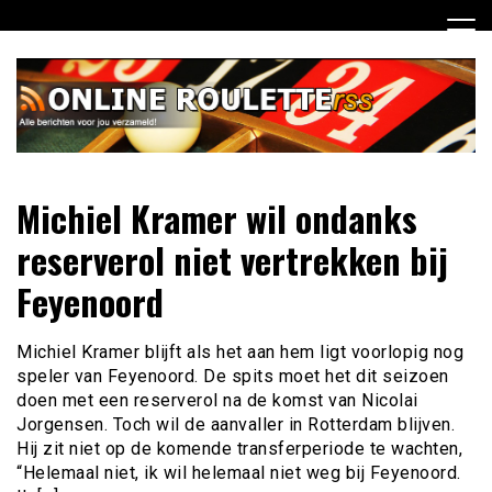
Ga
naar
de
inhoud
Dagelijks het laatste online roulette nieuws voor jou
Online Roulette RSS
Michiel Kramer wil ondanks
verzameld
reserverol niet vertrekken bij
Feyenoord
Michiel Kramer blijft als het aan hem ligt voorlopig nog
speler van Feyenoord. De spits moet het dit seizoen
doen met een reserverol na de komst van Nicolai
Jorgensen. Toch wil de aanvaller in Rotterdam blijven.
Hij zit niet op de komende transferperiode te wachten,
“Helemaal niet, ik wil helemaal niet weg bij Feyenoord.