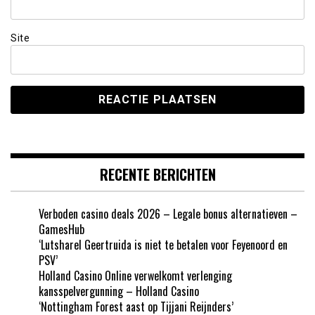
Site
RECENTE BERICHTEN
Verboden casino deals 2026 – Legale bonus alternatieven –
GamesHub
‘Lutsharel Geertruida is niet te betalen voor Feyenoord en
PSV’
Holland Casino Online verwelkomt verlenging
kansspelvergunning – Holland Casino
‘Nottingham Forest aast op Tijjani Reijnders’