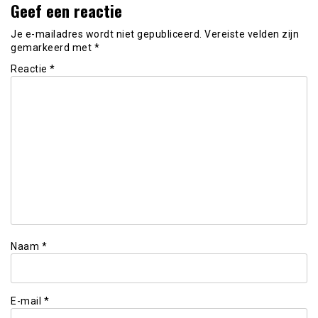
Geef een reactie
Je e-mailadres wordt niet gepubliceerd.
Vereiste velden zijn
gemarkeerd met
*
Reactie
*
Naam
*
E-mail
*