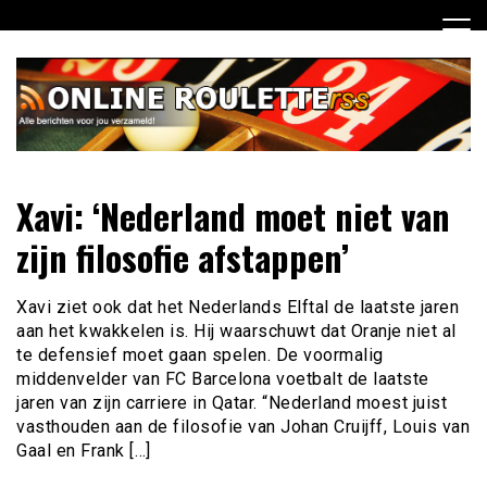
Ga
naar
de
inhoud
Dagelijks het laatste online roulette nieuws voor jou
Online Roulette RSS
Xavi: ‘Nederland moet niet van
verzameld
zijn filosofie afstappen’
Xavi ziet ook dat het Nederlands Elftal de laatste jaren
aan het kwakkelen is. Hij waarschuwt dat Oranje niet al
te defensief moet gaan spelen. De voormalig
middenvelder van FC Barcelona voetbalt de laatste
jaren van zijn carriere in Qatar. “Nederland moest juist
vasthouden aan de filosofie van Johan Cruijff, Louis van
Gaal en Frank […]