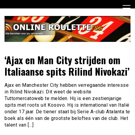
Ga
naar
de
inhoud
Dagelijks het laatste online roulette nieuws voor jou
Online Roulette RSS
‘Ajax en Man City strijden om
verzameld
Italiaanse spits Rilind Nivokazi’
Ajax en Manchester City hebben verregaande interesse
in Rilind Nivokazi. Dit weet de website
Tuttomercatoweb te melden. Hij is een zestienjarige
spits met roots uit Kosovo. Hij is international van Italië
onder 17 jaar. De tiener staat bij Serie A-club Atalanta te
boek als één van de grootste beloftes van de club. Het
talent van […]