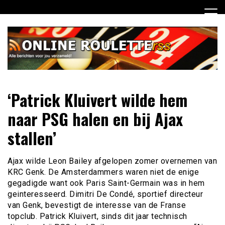
Ga
naar
de
inhoud
Dagelijks het laatste online roulette nieuws voor jou
Online Roulette RSS
‘Patrick Kluivert wilde hem
verzameld
naar PSG halen en bij Ajax
stallen’
Ajax wilde Leon Bailey afgelopen zomer overnemen van
KRC Genk. De Amsterdammers waren niet de enige
gegadigde want ook Paris Saint-Germain was in hem
geinteresseerd. Dimitri De Condé, sportief directeur
van Genk, bevestigt de interesse van de Franse
topclub. Patrick Kluivert, sinds dit jaar technisch