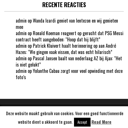
RECENTE REACTIES
admin
op
Wanda Icardi geniet van lentezon en wij genieten
mee
admin
op
Ronald Koeman reageert op gerucht dat PSG Messi
contract heeft aangeboden: “Hoop dat hij blijft”
admin
op
Patrick Kluivert haalt herinnering op aan André
Hazes: “We gingen vaak vissen, dat was echt hilarisch”
admin
op
Pascal Jansen baalt van nederlaag AZ bij Ajax: “Het
is niet gelukt”
admin
op
Yolanthe Cabau zorgt voor veel opwinding met deze
foto’s
Deze website maakt gebruik van cookies. Voor een goed functioneerde
Aangedreven door
WordPress
website dient u akkoord te gaan.
Read More
Accept