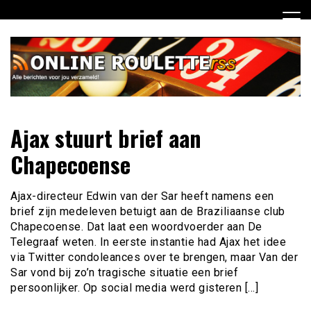
Ga
naar
de
inhoud
Dagelijks het laatste online roulette nieuws voor jou
Online Roulette RSS
Ajax stuurt brief aan
verzameld
Chapecoense
Ajax-directeur Edwin van der Sar heeft namens een
brief zijn medeleven betuigt aan de Braziliaanse club
Chapecoense. Dat laat een woordvoerder aan De
Telegraaf weten. In eerste instantie had Ajax het idee
via Twitter condoleances over te brengen, maar Van der
Sar vond bij zo’n tragische situatie een brief
persoonlijker. Op social media werd gisteren […]