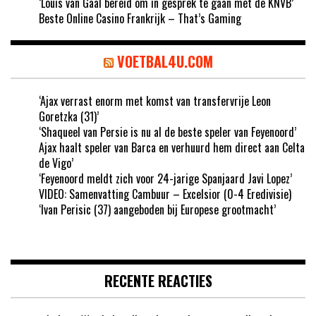
‘Louis van Gaal bereid om in gesprek te gaan met de KNVB’
Beste Online Casino Frankrijk – That’s Gaming
VOETBAL4U.COM
‘Ajax verrast enorm met komst van transfervrije Leon
Goretzka (31)’
‘Shaqueel van Persie is nu al de beste speler van Feyenoord’
Ajax haalt speler van Barca en verhuurd hem direct aan Celta
de Vigo’
‘Feyenoord meldt zich voor 24-jarige Spanjaard Javi Lopez’
VIDEO: Samenvatting Cambuur – Excelsior (0-4 Eredivisie)
‘Ivan Perisic (37) aangeboden bij Europese grootmacht’
RECENTE REACTIES