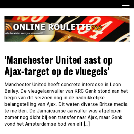
Ga
naar
de
inhoud
Dagelijks het laatste online roulette nieuws voor jou
Online Roulette RSS
‘Manchester United aast op
verzameld
Ajax-target op de vluegels’
Manchester United heeft concrete interesse in Leon
Bailey. De vleugelaanvaller van KRC Genk stond aan het
begin van dit seizoen nog in de nadrukkelijke
belangstelling van Ajax. Dit weten diverse Britse media
te melden. De Jamaicaanse aanvaller was afgelopen
zomer nog dicht bij een transfer naar Ajax, maar Genk
vond het Amsterdamse bod van elf […]