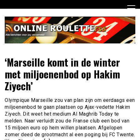
Ga
naar
de
inhoud
Dagelijks het laatste online roulette nieuws voor jou
Online Roulette RSS
‘Marseille komt in de winter
verzameld
met miljoenenbod op Hakim
Ziyech’
Olympique Marseille zou van plan zijn om eerdaags een
miljoenenbod te gaan plaatsen op Ajax-vedette Hakim
Ziyech. Dit weet het medium Al Maghrib Today te
melden. Naar verluidt zou de Franse club een bod van
15 miljoen euro op hem willen plaatsen. Afgelopen
zomer deed de grootmacht al een poging bij FC Twente.