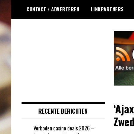
Ga
CONTACT / ADVERTEREN
LINKPARTNERS
naar
de
inhoud
Dagelijks het laatste online
Online Roulette
roulette nieuws voor jou
RSS
verzameld
‘Aja
RECENTE BERICHTEN
Zwed
Verboden casino deals 2026 –