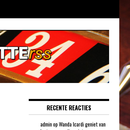
RECENTE REACTIES
admin
op
Wanda Icardi geniet van