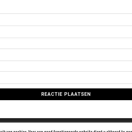
ik van cookies. Voor een goed functioneerde website dient u akkoord te gaa