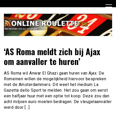
Ga
naar
de
inhoud
Dagelijks het laatste online roulette nieuws voor jou
Online Roulette RSS
‘AS Roma meldt zich bij Ajax
verzameld
om aanvaller te huren’
AS Roma wil Anwar El Ghazi gaan huren van Ajax. De
Romeinen willen de mogelijkheid hiervoor bespreken
met de Amsterdammers. Dit weet het medium La
Gazetta dello Sport te melden. Het zou gaan om eerst
een halfjaar huur met een optie tot koop. Deze zou dan
acht miljoen euro moeten bedragen. De vleugelaanvaller
werd door […]