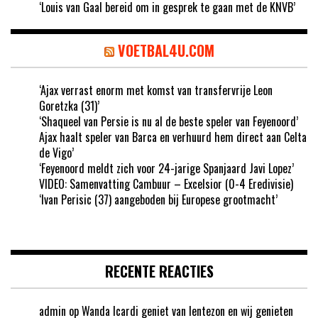
‘Louis van Gaal bereid om in gesprek te gaan met de KNVB’
VOETBAL4U.COM
‘Ajax verrast enorm met komst van transfervrije Leon
Goretzka (31)’
‘Shaqueel van Persie is nu al de beste speler van Feyenoord’
Ajax haalt speler van Barca en verhuurd hem direct aan Celta
de Vigo’
‘Feyenoord meldt zich voor 24-jarige Spanjaard Javi Lopez’
VIDEO: Samenvatting Cambuur – Excelsior (0-4 Eredivisie)
‘Ivan Perisic (37) aangeboden bij Europese grootmacht’
RECENTE REACTIES
admin
op
Wanda Icardi geniet van lentezon en wij genieten