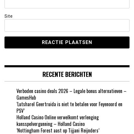
Site
RECENTE BERICHTEN
Verboden casino deals 2026 – Legale bonus alternatieven –
GamesHub
‘Lutsharel Geertruida is niet te betalen voor Feyenoord en
PSV’
Holland Casino Online verwelkomt verlenging
kansspelvergunning – Holland Casino
‘Nottingham Forest aast op Tijjani Reijnders’