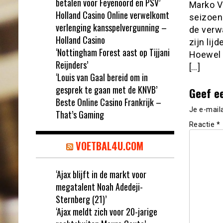
betalen voor Feyenoord en PSV’
Marko Ve
Holland Casino Online verwelkomt
seizoen
verlenging kansspelvergunning –
de verw
Holland Casino
zijn lij
‘Nottingham Forest aast op Tijjani
Hoewel 
Reijnders’
[…]
‘Louis van Gaal bereid om in
gesprek te gaan met de KNVB’
Geef e
Beste Online Casino Frankrijk –
Je e-mail
That’s Gaming
Reactie
*
VOETBAL4U.COM
‘Ajax blijft in de markt voor
megatalent Noah Adedeji-
Sternberg (21)’
‘Ajax meldt zich voor 20-jarige