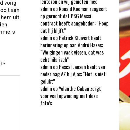
lentezon en wij genieten mee
d vorig
admin
op
Ronald Koeman reageert
ooit aan
op gerucht dat PSG Messi
 hem uit
contract heeft aangeboden: “Hoop
den.
dat hij blijft”
ammers
admin
op
Patrick Kluivert haalt
herinnering op aan André Hazes:
“We gingen vaak vissen, dat was
echt hilarisch”
et
*
admin
op
Pascal Jansen baalt van
nederlaag AZ bij Ajax: “Het is niet
gelukt”
admin
op
Yolanthe Cabau zorgt
voor veel opwinding met deze
foto’s