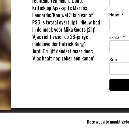
rechtsbuiten Mauro Couto’
Kritiek op Ajax-spits Marcos
Leonardo: ‘Kan wel 3 kilo van af’
Naam
*
PSG is totaal overtuigt: ‘Nieuw bod
in de maak voor Mika Godts (21)’
‘Ajax richt vizier op 28-jarige
E-mail
*
middenvelder Patrick Berg’
Jordi Cruijff dendert maar door:
‘Ajax haalt nog zeker één kanon’
Site
Deze website maakt gebru