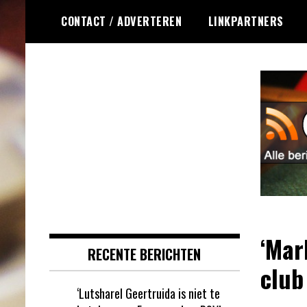
Ga
CONTACT / ADVERTEREN
LINKPARTNERS
naar
de
inhoud
Dagelijks het laatste online
Online Roulette
roulette nieuws voor jou
RSS
verzameld
‘Mar
RECENTE BERICHTEN
club
‘Lutsharel Geertruida is niet te