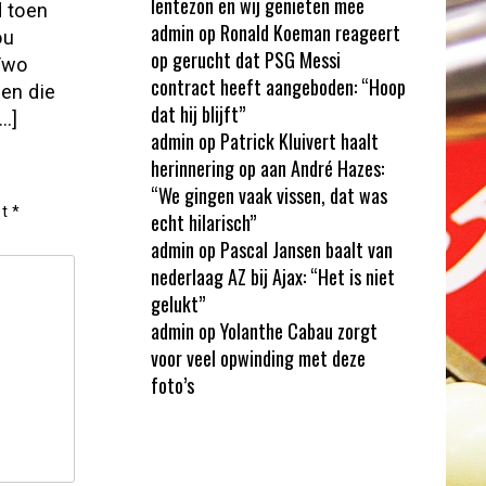
lentezon en wij genieten mee
d toen
admin
op
Ronald Koeman reageert
ou
op gerucht dat PSG Messi
Two
contract heeft aangeboden: “Hoop
ven die
dat hij blijft”
…]
admin
op
Patrick Kluivert haalt
herinnering op aan André Hazes:
“We gingen vaak vissen, dat was
et
*
echt hilarisch”
admin
op
Pascal Jansen baalt van
nederlaag AZ bij Ajax: “Het is niet
gelukt”
admin
op
Yolanthe Cabau zorgt
voor veel opwinding met deze
foto’s