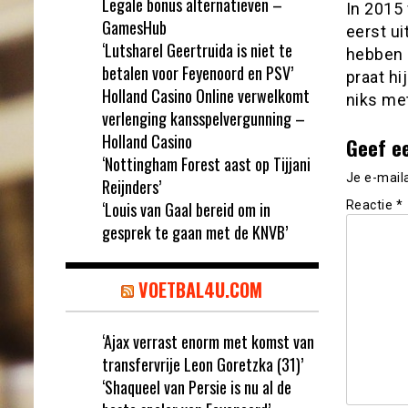
Legale bonus alternatieven –
In 2015 
GamesHub
eerst ui
‘Lutsharel Geertruida is niet te
hebben 
betalen voor Feyenoord en PSV’
praat hi
Holland Casino Online verwelkomt
niks me
verlenging kansspelvergunning –
Holland Casino
Geef e
‘Nottingham Forest aast op Tijjani
Je e-mail
Reijnders’
‘Louis van Gaal bereid om in
Reactie
*
gesprek te gaan met de KNVB’
VOETBAL4U.COM
‘Ajax verrast enorm met komst van
transfervrije Leon Goretzka (31)’
‘Shaqueel van Persie is nu al de