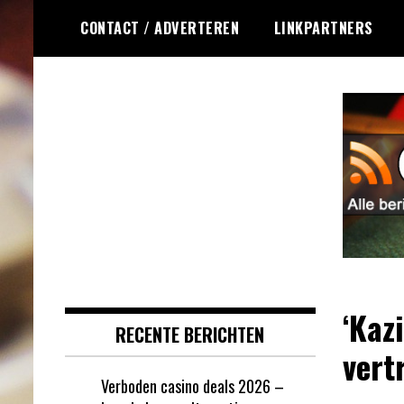
Ga
CONTACT / ADVERTEREN
LINKPARTNERS
naar
de
inhoud
Dagelijks het laatste online
Online Roulette
roulette nieuws voor jou
RSS
verzameld
‘Kaz
RECENTE BERICHTEN
vert
Verboden casino deals 2026 –