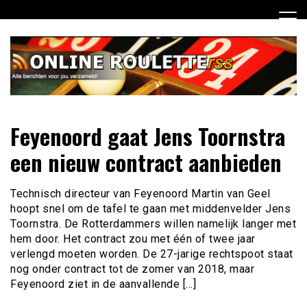
Ga
naar
de
inhoud
Dagelijks het laatste online roulette nieuws voor jou
Online Roulette RSS
Feyenoord gaat Jens Toornstra
verzameld
een nieuw contract aanbieden
Technisch directeur van Feyenoord Martin van Geel
hoopt snel om de tafel te gaan met middenvelder Jens
Toornstra. De Rotterdammers willen namelijk langer met
hem door. Het contract zou met één of twee jaar
verlengd moeten worden. De 27-jarige rechtspoot staat
nog onder contract tot de zomer van 2018, maar
Feyenoord ziet in de aanvallende […]