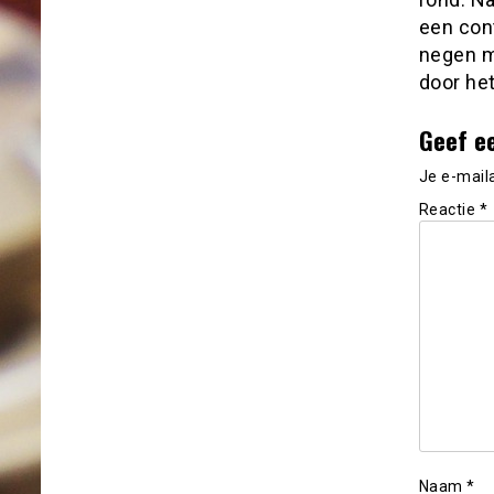
een cont
negen m
door het
Geef e
Je e-mail
Reactie
*
Naam
*