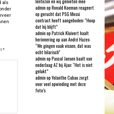
lentezon en wij genieten mee
d als
admin
op
Ronald Koeman reageert
 onder
op gerucht dat PSG Messi
geveer
contract heeft aangeboden: “Hoop
nnen
dat hij blijft”
admin
op
Patrick Kluivert haalt
herinnering op aan André Hazes:
“We gingen vaak vissen, dat was
et
*
echt hilarisch”
admin
op
Pascal Jansen baalt van
nederlaag AZ bij Ajax: “Het is niet
gelukt”
admin
op
Yolanthe Cabau zorgt
voor veel opwinding met deze
foto’s