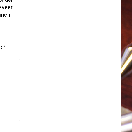
geveer
nnen
et
*