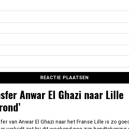
nsfer Anwar El Ghazi naar Lille
rond’
fer van Anwar El Ghazi naar het Franse Lille is zo goe
ar verluidt zet hij dit weekend nog zijn handtekening