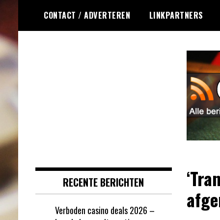
Ga
CONTACT / ADVERTEREN
LINKPARTNERS
naar
de
inhoud
Dagelijks het laatste online
Online Roulette
roulette nieuws voor jou
RSS
verzameld
‘Tra
RECENTE BERICHTEN
afge
Verboden casino deals 2026 –