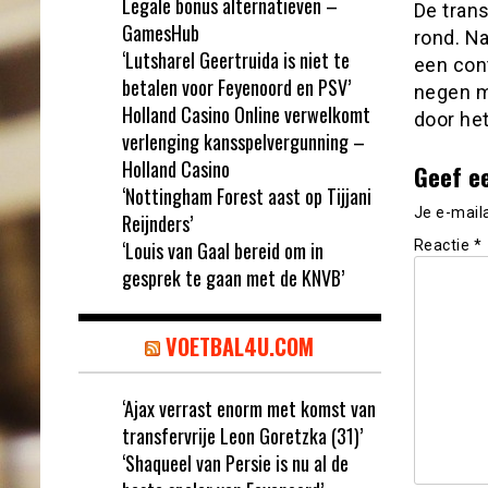
Legale bonus alternatieven –
De trans
GamesHub
rond. Na
‘Lutsharel Geertruida is niet te
een cont
betalen voor Feyenoord en PSV’
negen m
Holland Casino Online verwelkomt
door het
verlenging kansspelvergunning –
Holland Casino
Geef e
‘Nottingham Forest aast op Tijjani
Je e-mail
Reijnders’
‘Louis van Gaal bereid om in
Reactie
*
gesprek te gaan met de KNVB’
VOETBAL4U.COM
‘Ajax verrast enorm met komst van
transfervrije Leon Goretzka (31)’
‘Shaqueel van Persie is nu al de