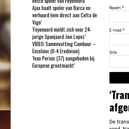
beste speler van Feyenoord’
Ajax haalt speler van Barca en
Naam
*
verhuurd hem direct aan Celta de
Vigo’
‘Feyenoord meldt zich voor 24-
E-mail
*
jarige Spanjaard Javi Lopez’
VIDEO: Samenvatting Cambuur –
Excelsior (0-4 Eredivisie)
Site
‘Ivan Perisic (37) aangeboden bij
Europese grootmacht’
‘Tra
afge
De trans
rond. Na