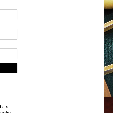
d als
 onder