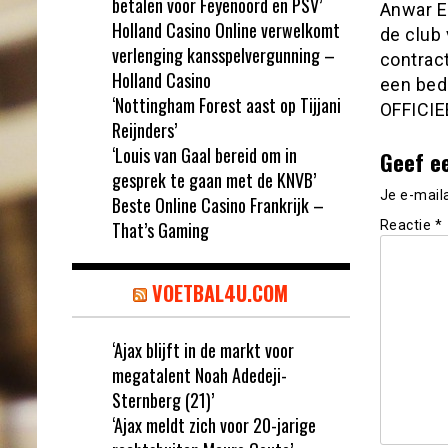
betalen voor Feyenoord en PSV’
Anwar El
Holland Casino Online verwelkomt
de club 
verlenging kansspelvergunning –
contract
Holland Casino
een bed
‘Nottingham Forest aast op Tijjani
OFFICIEE
Reijnders’
‘Louis van Gaal bereid om in
Geef e
gesprek te gaan met de KNVB’
Je e-mail
Beste Online Casino Frankrijk –
That’s Gaming
Reactie
*
VOETBAL4U.COM
‘Ajax blijft in de markt voor
megatalent Noah Adedeji-
Sternberg (21)’
‘Ajax meldt zich voor 20-jarige