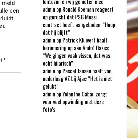
lentezon en wij genieten mee
it meld
admin
op
Ronald Koeman reageert
ille een
op gerucht dat PSG Messi
rluidt
contract heeft aangeboden: “Hoop
zi.
dat hij blijft”
admin
op
Patrick Kluivert haalt
herinnering op aan André Hazes:
“We gingen vaak vissen, dat was
et
*
echt hilarisch”
admin
op
Pascal Jansen baalt van
nederlaag AZ bij Ajax: “Het is niet
gelukt”
admin
op
Yolanthe Cabau zorgt
voor veel opwinding met deze
foto’s