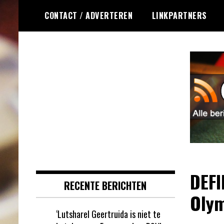
Ga
CONTACT / ADVERTEREN
LINKPARTNERS
naar
de
inhoud
Dagelijks het laatste online
Online Roulette
roulette nieuws voor jou
RSS
verzameld
DEFI
RECENTE BERICHTEN
Olym
‘Lutsharel Geertruida is niet te