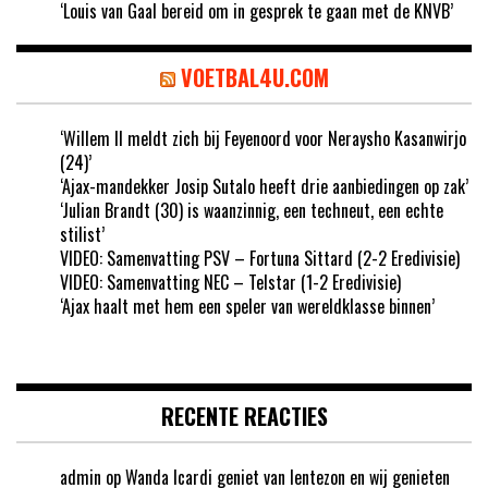
‘Louis van Gaal bereid om in gesprek te gaan met de KNVB’
VOETBAL4U.COM
‘Willem II meldt zich bij Feyenoord voor Neraysho Kasanwirjo
(24)’
‘Ajax-mandekker Josip Sutalo heeft drie aanbiedingen op zak’
‘Julian Brandt (30) is waanzinnig, een techneut, een echte
stilist’
VIDEO: Samenvatting PSV – Fortuna Sittard (2-2 Eredivisie)
VIDEO: Samenvatting NEC – Telstar (1-2 Eredivisie)
‘Ajax haalt met hem een speler van wereldklasse binnen’
RECENTE REACTIES
admin
op
Wanda Icardi geniet van lentezon en wij genieten