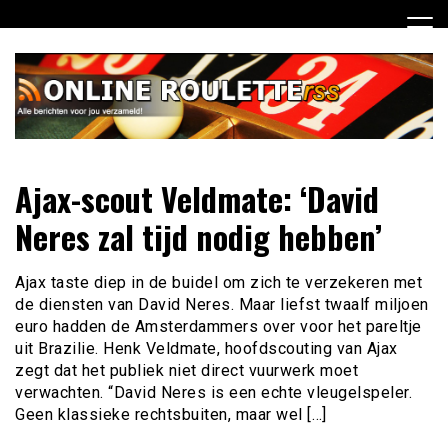
Ga
naar
de
inhoud
Dagelijks het laatste online roulette nieuws voor jou
Online Roulette RSS
Ajax-scout Veldmate: ‘David
verzameld
Neres zal tijd nodig hebben’
Ajax taste diep in de buidel om zich te verzekeren met
de diensten van David Neres. Maar liefst twaalf miljoen
euro hadden de Amsterdammers over voor het pareltje
uit Brazilie. Henk Veldmate, hoofdscouting van Ajax
zegt dat het publiek niet direct vuurwerk moet
verwachten. “David Neres is een echte vleugelspeler.
Geen klassieke rechtsbuiten, maar wel […]