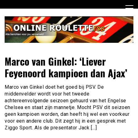
Ga
naar
de
inhoud
Dagelijks het laatste online roulette nieuws voor jou
Online Roulette RSS
Marco van Ginkel: ‘Liever
verzameld
Feyenoord kampioen dan Ajax’
Marco van Ginkel doet het goed bij PSV. De
middenvelder wordt voor het tweede
achtereenvolgende seizoen gehuurd van het Engelse
Chelsea en staat zijn mannetje. Mocht PSV dit seizoen
geen kampioen worden, dan heeft hij wel een voorkeur
voor een andere club. Dit zegt hij in een gesprek met
Ziggo Sport. Als de presentator Jack […]