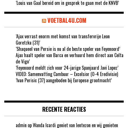
‘Louis van Gaal bereid om in gesprek te gaan met de KNVB’
VOETBAL4U.COM
‘Ajax verrast enorm met komst van transfervrije Leon
Goretzka (31)’
‘Shaqueel van Persie is nu al de beste speler van Feyenoord’
Ajax haalt speler van Barca en verhuurd hem direct aan Celta
de Vigo’
‘Feyenoord meldt zich voor 24-jarige Spanjaard Javi Lopez’
VIDEO: Samenvatting Cambuur – Excelsior (0-4 Eredivisie)
‘Ivan Perisic (37) aangeboden bij Europese grootmacht’
RECENTE REACTIES
admin
op
Wanda Icardi geniet van lentezon en wij genieten