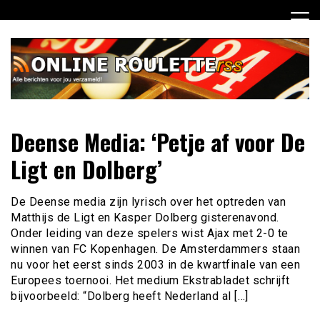
Ga
naar
de
inhoud
Dagelijks het laatste online roulette nieuws voor jou
Online Roulette RSS
Deense Media: ‘Petje af voor De
verzameld
Ligt en Dolberg’
De Deense media zijn lyrisch over het optreden van
Matthijs de Ligt en Kasper Dolberg gisterenavond.
Onder leiding van deze spelers wist Ajax met 2-0 te
winnen van FC Kopenhagen. De Amsterdammers staan
nu voor het eerst sinds 2003 in de kwartfinale van een
Europees toernooi. Het medium Ekstrabladet schrijft
bijvoorbeeld: “Dolberg heeft Nederland al […]