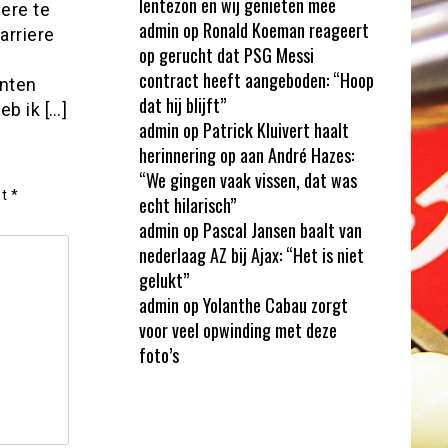
lentezon en wij genieten mee
ere te
admin
op
Ronald Koeman reageert
arriere
op gerucht dat PSG Messi
contract heeft aangeboden: “Hoop
onten
dat hij blijft”
eb ik […]
admin
op
Patrick Kluivert haalt
herinnering op aan André Hazes:
“We gingen vaak vissen, dat was
et
*
echt hilarisch”
admin
op
Pascal Jansen baalt van
nederlaag AZ bij Ajax: “Het is niet
gelukt”
admin
op
Yolanthe Cabau zorgt
voor veel opwinding met deze
foto’s