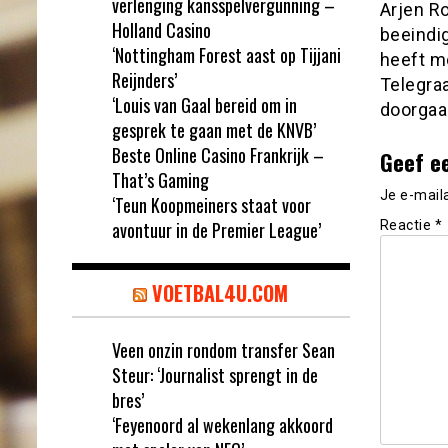
verlenging kansspelvergunning –
Arjen Ro
Holland Casino
beeindig
‘Nottingham Forest aast op Tijjani
heeft m
Reijnders’
Telegra
‘Louis van Gaal bereid om in
doorgaan
gesprek te gaan met de KNVB’
Beste Online Casino Frankrijk –
Geef e
That’s Gaming
Je e-mail
‘Teun Koopmeiners staat voor
avontuur in de Premier League’
Reactie
*
VOETBAL4U.COM
Veen onzin rondom transfer Sean
Steur: ‘Journalist sprengt in de
bres’
‘Feyenoord al wekenlang akkoord