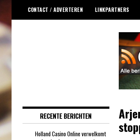
Ga
CONTACT / ADVERTEREN
LINKPARTNERS
naar
de
inhoud
Dagelijks het laatste online
Online Roulette
roulette nieuws voor jou
RSS
verzameld
Arje
RECENTE BERICHTEN
stop
Holland Casino Online verwelkomt