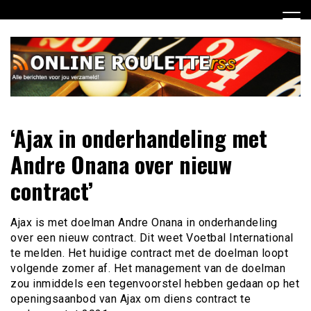
Ga
naar
de
inhoud
Dagelijks het laatste online roulette nieuws voor jou
Online Roulette RSS
‘Ajax in onderhandeling met
verzameld
Andre Onana over nieuw
contract’
Ajax is met doelman Andre Onana in onderhandeling
over een nieuw contract. Dit weet Voetbal International
te melden. Het huidige contract met de doelman loopt
volgende zomer af. Het management van de doelman
zou inmiddels een tegenvoorstel hebben gedaan op het
openingsaanbod van Ajax om diens contract te