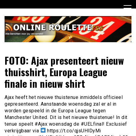
Ga
naar
de
inhoud
Dagelijks het laatste online roulette nieuws voor jou
Online Roulette RSS
FOTO: Ajax presenteert nieuw
verzameld
thuisshirt, Europa League
finale in nieuw shirt
Ajax heeft het nieuwe thuistenue inmiddels officieel
gepresenteerd. Aanstaande woensdag zal er al in
worden gespeeld in de Europa League tegen
Manchester United. Dit is het nieuwe thuistenue! In dit
tenue speelt #Ajax woensdag de #UELfinal! Exclusief
verkrijgbaar via
https://t.co/qjsUHlDyMi