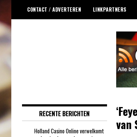
Ga
CONTACT / ADVERTEREN
LINKPARTNERS
naar
de
inhoud
Dagelijks het laatste online
Online Roulette
roulette nieuws voor jou
RSS
verzameld
‘Fey
RECENTE BERICHTEN
van 
Holland Casino Online verwelkomt