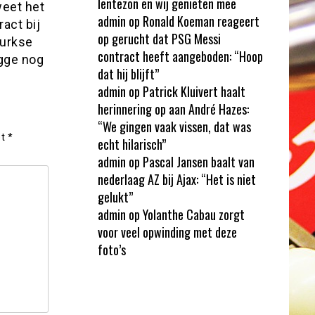
lentezon en wij genieten mee
weet het
admin
op
Ronald Koeman reageert
act bij
op gerucht dat PSG Messi
Turkse
contract heeft aangeboden: “Hoop
ugge nog
dat hij blijft”
]
admin
op
Patrick Kluivert haalt
herinnering op aan André Hazes:
“We gingen vaak vissen, dat was
et
*
echt hilarisch”
admin
op
Pascal Jansen baalt van
nederlaag AZ bij Ajax: “Het is niet
gelukt”
admin
op
Yolanthe Cabau zorgt
voor veel opwinding met deze
foto’s