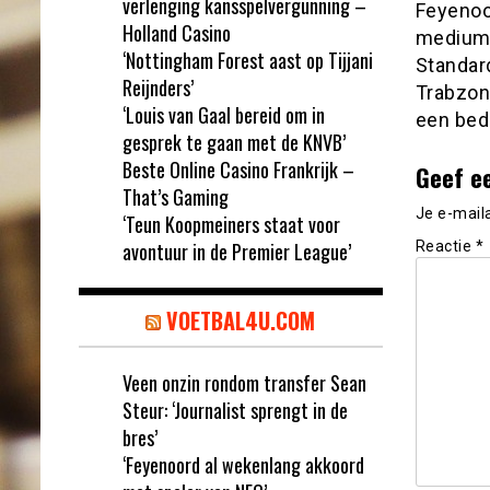
verlenging kansspelvergunning –
Feyenoo
Holland Casino
medium L
‘Nottingham Forest aast op Tijjani
Standard
Reijnders’
Trabzon
‘Louis van Gaal bereid om in
een bedr
gesprek te gaan met de KNVB’
Beste Online Casino Frankrijk –
Geef e
That’s Gaming
Je e-mail
‘Teun Koopmeiners staat voor
avontuur in de Premier League’
Reactie
*
VOETBAL4U.COM
Veen onzin rondom transfer Sean
Steur: ‘Journalist sprengt in de
bres’
‘Feyenoord al wekenlang akkoord