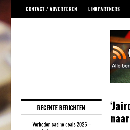
Ga
CONTACT / ADVERTEREN
LINKPARTNERS
naar
de
inhoud
Dagelijks het laatste online
Online Roulette
roulette nieuws voor jou
RSS
verzameld
‘Jai
RECENTE BERICHTEN
naar
Verboden casino deals 2026 –