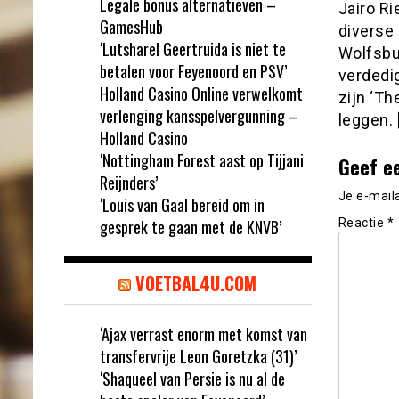
Legale bonus alternatieven –
Jairo Ri
GamesHub
diverse
‘Lutsharel Geertruida is niet te
Wolfsbu
betalen voor Feyenoord en PSV’
verdedi
Holland Casino Online verwelkomt
zijn ‘Th
verlenging kansspelvergunning –
leggen. 
Holland Casino
‘Nottingham Forest aast op Tijjani
Geef e
Reijnders’
Je e-mail
‘Louis van Gaal bereid om in
gesprek te gaan met de KNVB’
Reactie
*
VOETBAL4U.COM
‘Ajax verrast enorm met komst van
transfervrije Leon Goretzka (31)’
‘Shaqueel van Persie is nu al de