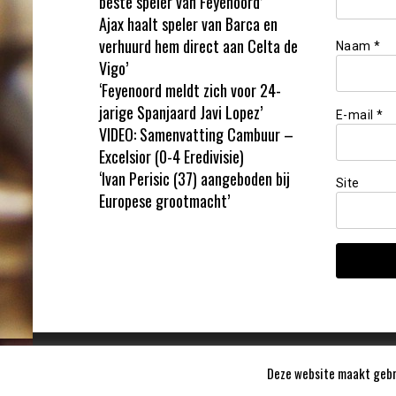
beste speler van Feyenoord’
Ajax haalt speler van Barca en
verhuurd hem direct aan Celta de
Naam
*
Vigo’
‘Feyenoord meldt zich voor 24-
jarige Spanjaard Javi Lopez’
E-mail
*
VIDEO: Samenvatting Cambuur –
Excelsior (0-4 Eredivisie)
‘Ivan Perisic (37) aangeboden bij
Site
Europese grootmacht’
Deze website maakt gebru