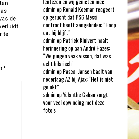
lentezon en wij genieten mee
eten
admin
op
Ronald Koeman reageert
was
op gerucht dat PSG Messi
was de
contract heeft aangeboden: “Hoop
erluidt
dat hij blijft”
r te
admin
op
Patrick Kluivert haalt
herinnering op aan André Hazes:
“We gingen vaak vissen, dat was
echt hilarisch”
et
*
admin
op
Pascal Jansen baalt van
nederlaag AZ bij Ajax: “Het is niet
gelukt”
admin
op
Yolanthe Cabau zorgt
voor veel opwinding met deze
foto’s