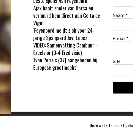
beste speler van Feyenoord’
Ajax haalt speler van Barca en
verhuurd hem direct aan Celta de
Naam
*
Vigo’
‘Feyenoord meldt zich voor 24-
jarige Spanjaard Javi Lopez’
E-mail
*
VIDEO: Samenvatting Cambuur –
Excelsior (0-4 Eredivisie)
‘Ivan Perisic (37) aangeboden bij
Site
Europese grootmacht’
Deze website maakt gebru