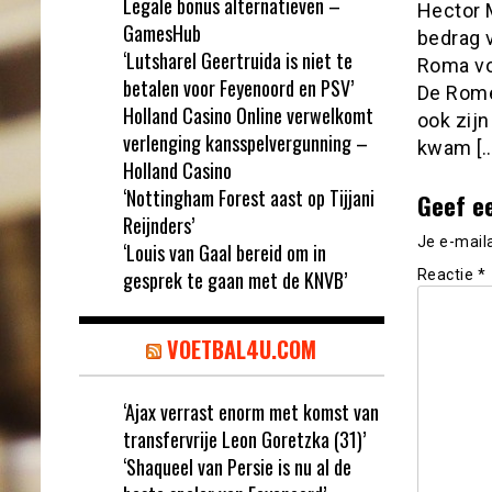
Legale bonus alternatieven –
Hector 
GamesHub
bedrag 
‘Lutsharel Geertruida is niet te
Roma vo
betalen voor Feyenoord en PSV’
De Rome
Holland Casino Online verwelkomt
ook zijn
verlenging kansspelvergunning –
kwam […
Holland Casino
‘Nottingham Forest aast op Tijjani
Geef e
Reijnders’
Je e-mail
‘Louis van Gaal bereid om in
gesprek te gaan met de KNVB’
Reactie
*
VOETBAL4U.COM
‘Ajax verrast enorm met komst van
transfervrije Leon Goretzka (31)’
‘Shaqueel van Persie is nu al de