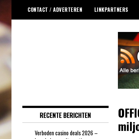
Ga
CONTACT / ADVERTEREN
LINKPARTNERS
naar
de
inhoud
Dagelijks het laatste online
Online Roulette
roulette nieuws voor jou
RSS
verzameld
OFFI
RECENTE BERICHTEN
milj
Verboden casino deals 2026 –