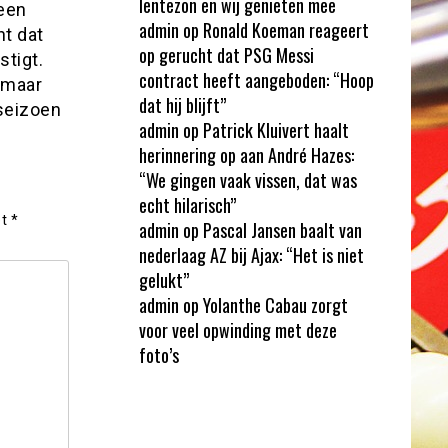
lentezon en wij genieten mee
 een
admin
op
Ronald Koeman reageert
t dat
op gerucht dat PSG Messi
tigt.
contract heeft aangeboden: “Hoop
 maar
dat hij blijft”
 seizoen
admin
op
Patrick Kluivert haalt
herinnering op aan André Hazes:
“We gingen vaak vissen, dat was
echt hilarisch”
et
*
admin
op
Pascal Jansen baalt van
nederlaag AZ bij Ajax: “Het is niet
gelukt”
admin
op
Yolanthe Cabau zorgt
voor veel opwinding met deze
foto’s