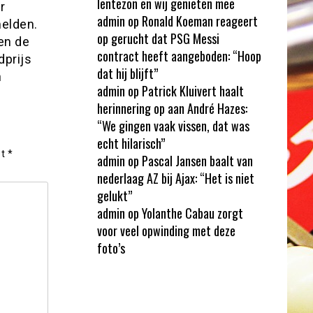
lentezon en wij genieten mee
r
admin
op
Ronald Koeman reageert
melden.
op gerucht dat PSG Messi
en de
contract heeft aangeboden: “Hoop
dprijs
dat hij blijft”
n
admin
op
Patrick Kluivert haalt
herinnering op aan André Hazes:
“We gingen vaak vissen, dat was
echt hilarisch”
et
*
admin
op
Pascal Jansen baalt van
nederlaag AZ bij Ajax: “Het is niet
gelukt”
admin
op
Yolanthe Cabau zorgt
voor veel opwinding met deze
foto’s