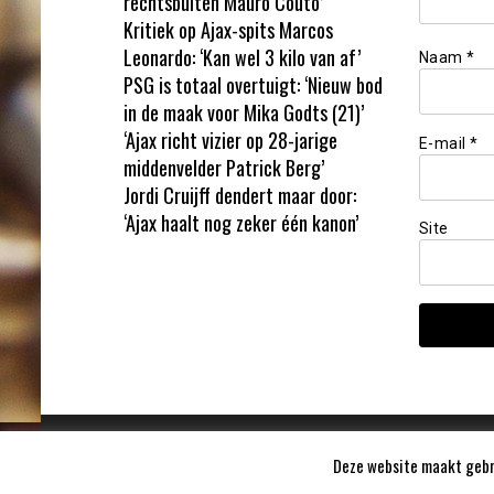
rechtsbuiten Mauro Couto’
Kritiek op Ajax-spits Marcos
Leonardo: ‘Kan wel 3 kilo van af’
Naam
*
PSG is totaal overtuigt: ‘Nieuw bod
in de maak voor Mika Godts (21)’
‘Ajax richt vizier op 28-jarige
E-mail
*
middenvelder Patrick Berg’
Jordi Cruijff dendert maar door:
‘Ajax haalt nog zeker één kanon’
Site
Deze website maakt gebru