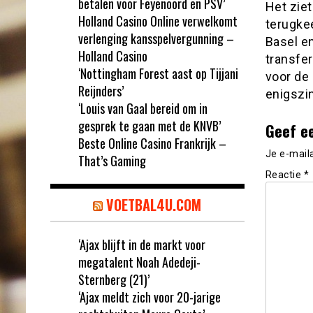
betalen voor Feyenoord en PSV’
Het ziet
Holland Casino Online verwelkomt
terugke
verlenging kansspelvergunning –
Basel e
Holland Casino
transfer
‘Nottingham Forest aast op Tijjani
voor de 
Reijnders’
enigszi
‘Louis van Gaal bereid om in
gesprek te gaan met de KNVB’
Geef e
Beste Online Casino Frankrijk –
Je e-mail
That’s Gaming
Reactie
*
VOETBAL4U.COM
‘Ajax blijft in de markt voor
megatalent Noah Adedeji-
Sternberg (21)’
‘Ajax meldt zich voor 20-jarige