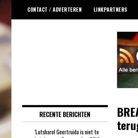
Ga
CONTACT / ADVERTEREN
LINKPARTNERS
naar
de
inhoud
Dagelijks het laatste online
Online Roulette
roulette nieuws voor jou
RSS
verzameld
BREA
RECENTE BERICHTEN
teru
‘Lutsharel Geertruida is niet te