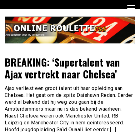
Ga
naar
de
inhoud
Dagelijks het laatste online roulette nieuws voor jou
Online Roulette RSS
BREAKING: ‘Supertalent van
verzameld
Ajax vertrekt naar Chelsea’
Ajax verliest een groot talent uit haar opleiding aan
Chelsea. Het gaat om de spits Daishawn Redan. Eerder
werd al bekend dat hij weg zou gaan bij de
Amsterdammers maar nu is dus bekend waarheen.
Naast Chelsea waren ook Manchester United, RB
Leipzig en Manchester City in hem geinteresseerd.
Hoofd jeugdopleiding Saïd Ouaali liet eerder […]