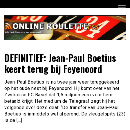
Ga
naar
de
inhoud
Dagelijks het laatste online roulette nieuws voor jou
Online Roulette RSS
DEFINITIEF: Jean-Paul Boetius
verzameld
keert terug bij Feyenoord
Jean-Paul Boetius is na twee jaar weer teruggekeerd
op het oude nest bij Feyenoord. Hij komt over van het
Zwitserse FC Basel dat 1,5 miljoen euro voor hem
betaald krijgt. Het medium de Telegraaf zegt hij het
volgende over deze deal: “De transfer van Jean-Paul
Boëtius is inmiddels wel afgerond. De vleugelspits (23)
is de […]