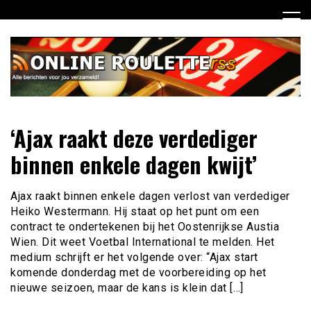
Ga
naar
de
inhoud
Dagelijks het laatste online roulette nieuws voor jou
Online Roulette RSS
‘Ajax raakt deze verdediger
verzameld
binnen enkele dagen kwijt’
Ajax raakt binnen enkele dagen verlost van verdediger
Heiko Westermann. Hij staat op het punt om een
contract te ondertekenen bij het Oostenrijkse Austia
Wien. Dit weet Voetbal International te melden. Het
medium schrijft er het volgende over: “Ajax start
komende donderdag met de voorbereiding op het
nieuwe seizoen, maar de kans is klein dat […]