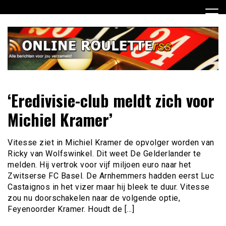
Ga
naar
de
inhoud
Dagelijks het laatste online roulette nieuws voor jou
Online Roulette RSS
‘Eredivisie-club meldt zich voor
verzameld
Michiel Kramer’
Vitesse ziet in Michiel Kramer de opvolger worden van
Ricky van Wolfswinkel. Dit weet De Gelderlander te
melden. Hij vertrok voor vijf miljoen euro naar het
Zwitserse FC Basel. De Arnhemmers hadden eerst Luc
Castaignos in het vizer maar hij bleek te duur. Vitesse
zou nu doorschakelen naar de volgende optie,
Feyenoorder Kramer. Houdt de […]