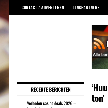
Ga
CONTACT / ADVERTEREN
LINKPARTNERS
naar
de
inhoud
Dagelijks het laatste online
Online Roulette
roulette nieuws voor jou
RSS
verzameld
‘Huu
RECENTE BERICHTEN
ton’
Verboden casino deals 2026 –