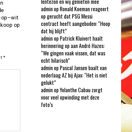
lentezon en wij genieten mee
an
admin
op
Ronald Koeman reageert
de
op gerucht dat PSG Messi
t-op–wit
contract heeft aangeboden: “Hoop
 koop op
dat hij blijft”
admin
op
Patrick Kluivert haalt
herinnering op aan André Hazes:
“We gingen vaak vissen, dat was
et
*
echt hilarisch”
admin
op
Pascal Jansen baalt van
nederlaag AZ bij Ajax: “Het is niet
gelukt”
admin
op
Yolanthe Cabau zorgt
voor veel opwinding met deze
foto’s