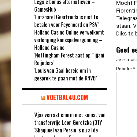
Legale bonus alternatieven –
Mocht F
GamesHub
Fiorenti
‘Lutsharel Geertruida is niet te
Telegra
betalen voor Feyenoord en PSV’
staan. 
Holland Casino Online verwelkomt
Diks te 
verlenging kansspelvergunning –
Holland Casino
Geef e
‘Nottingham Forest aast op Tijjani
Je e-mail
Reijnders’
‘Louis van Gaal bereid om in
Reactie
*
gesprek te gaan met de KNVB’
VOETBAL4U.COM
‘Ajax verrast enorm met komst van
transfervrije Leon Goretzka (31)’
‘Shaqueel van Persie is nu al de