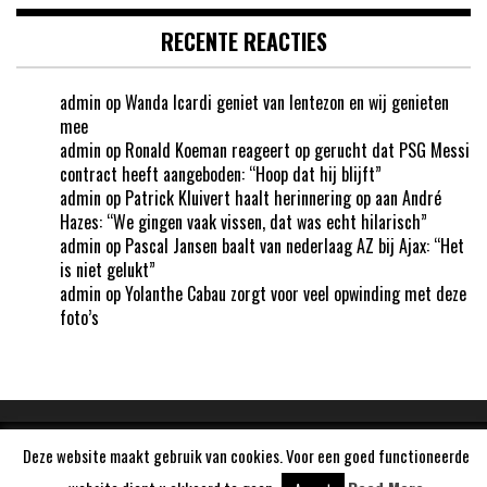
RECENTE REACTIES
admin
op
Wanda Icardi geniet van lentezon en wij genieten
mee
admin
op
Ronald Koeman reageert op gerucht dat PSG Messi
contract heeft aangeboden: “Hoop dat hij blijft”
admin
op
Patrick Kluivert haalt herinnering op aan André
Hazes: “We gingen vaak vissen, dat was echt hilarisch”
admin
op
Pascal Jansen baalt van nederlaag AZ bij Ajax: “Het
is niet gelukt”
admin
op
Yolanthe Cabau zorgt voor veel opwinding met deze
foto’s
Deze website maakt gebruik van cookies. Voor een goed functioneerde
Aangedreven door
WordPress