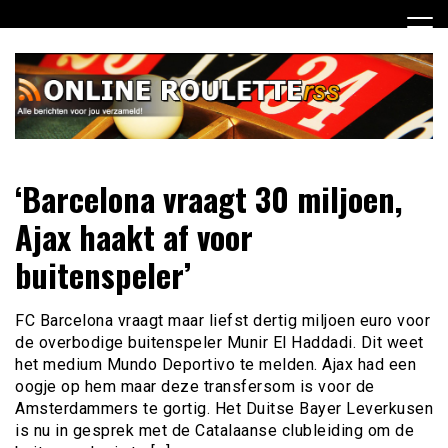
Ga
naar
de
inhoud
Dagelijks het laatste online roulette nieuws voor jou
Online Roulette RSS
‘Barcelona vraagt 30 miljoen,
verzameld
Ajax haakt af voor
buitenspeler’
FC Barcelona vraagt maar liefst dertig miljoen euro voor
de overbodige buitenspeler Munir El Haddadi. Dit weet
het medium Mundo Deportivo te melden. Ajax had een
oogje op hem maar deze transfersom is voor de
Amsterdammers te gortig. Het Duitse Bayer Leverkusen
is nu in gesprek met de Catalaanse clubleiding om de