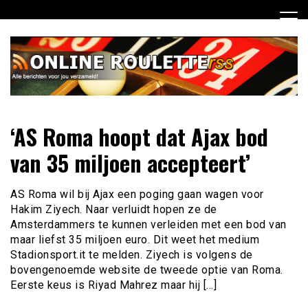
Ga
naar
de
inhoud
Dagelijks het laatste online roulette nieuws voor jou
Online Roulette RSS
‘AS Roma hoopt dat Ajax bod
verzameld
van 35 miljoen accepteert’
AS Roma wil bij Ajax een poging gaan wagen voor
Hakim Ziyech. Naar verluidt hopen ze de
Amsterdammers te kunnen verleiden met een bod van
maar liefst 35 miljoen euro. Dit weet het medium
Stadionsport.it te melden. Ziyech is volgens de
bovengenoemde website de tweede optie van Roma.
Eerste keus is Riyad Mahrez maar hij […]