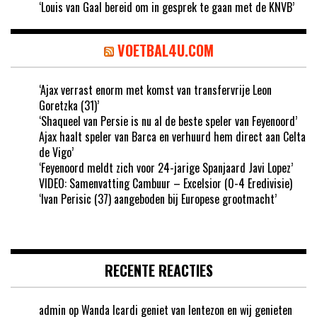
‘Louis van Gaal bereid om in gesprek te gaan met de KNVB’
VOETBAL4U.COM
‘Ajax verrast enorm met komst van transfervrije Leon
Goretzka (31)’
‘Shaqueel van Persie is nu al de beste speler van Feyenoord’
Ajax haalt speler van Barca en verhuurd hem direct aan Celta
de Vigo’
‘Feyenoord meldt zich voor 24-jarige Spanjaard Javi Lopez’
VIDEO: Samenvatting Cambuur – Excelsior (0-4 Eredivisie)
‘Ivan Perisic (37) aangeboden bij Europese grootmacht’
RECENTE REACTIES
admin
op
Wanda Icardi geniet van lentezon en wij genieten