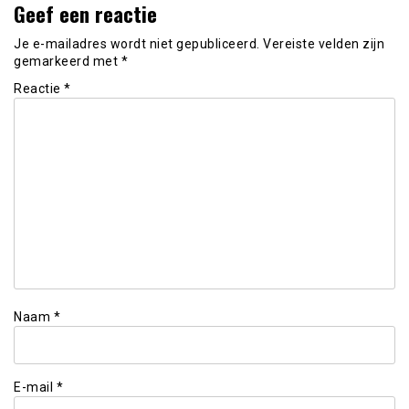
Geef een reactie
Je e-mailadres wordt niet gepubliceerd.
Vereiste velden zijn
gemarkeerd met
*
Reactie
*
Naam
*
E-mail
*