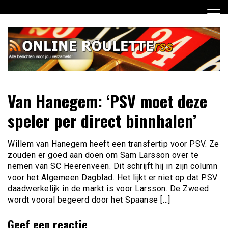
Ga
naar
de
inhoud
Dagelijks het laatste online roulette nieuws voor jou
Online Roulette RSS
Van Hanegem: ‘PSV moet deze
verzameld
speler per direct binnhalen’
Willem van Hanegem heeft een transfertip voor PSV. Ze
zouden er goed aan doen om Sam Larsson over te
nemen van SC Heerenveen. Dit schrijft hij in zijn column
voor het Algemeen Dagblad. Het lijkt er niet op dat PSV
daadwerkelijk in de markt is voor Larsson. De Zweed
wordt vooral begeerd door het Spaanse […]
Geef een reactie