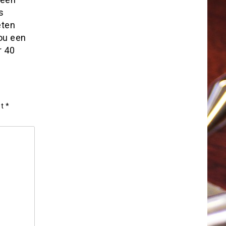
s
eten
ou een
r 40
et
*