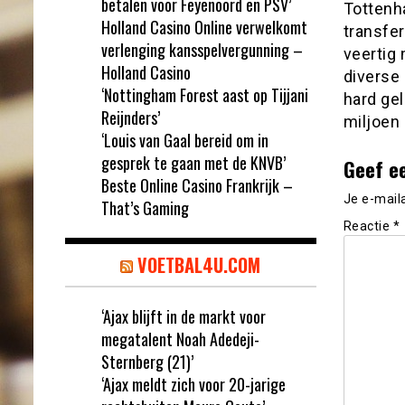
betalen voor Feyenoord en PSV’
Tottenh
Holland Casino Online verwelkomt
transfe
verlenging kansspelvergunning –
veertig 
Holland Casino
diverse
‘Nottingham Forest aast op Tijjani
hard ge
Reijnders’
miljoen 
‘Louis van Gaal bereid om in
gesprek te gaan met de KNVB’
Geef e
Beste Online Casino Frankrijk –
Je e-mail
That’s Gaming
Reactie
*
VOETBAL4U.COM
‘Ajax blijft in de markt voor
megatalent Noah Adedeji-
Sternberg (21)’
‘Ajax meldt zich voor 20-jarige