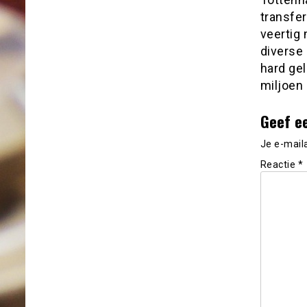
transfe
veertig 
diverse
hard ge
miljoen 
Geef e
Je e-mail
Reactie
*