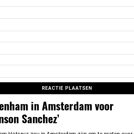
tenham in Amsterdam voor
nson Sanchez’
am Hotspur zou in Amsterdam zijn om te praten over