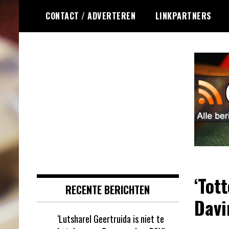
Ga
CONTACT / ADVERTEREN
LINKPARTNERS
naar
de
inhoud
Dagelijks het laatste online
Online Roulette
roulette nieuws voor jou
RSS
verzameld
‘Tot
RECENTE BERICHTEN
Davi
‘Lutsharel Geertruida is niet te