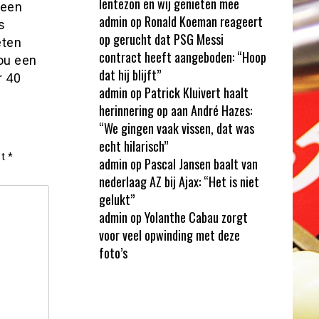
lentezon en wij genieten mee
 een
admin
op
Ronald Koeman reageert
s
op gerucht dat PSG Messi
eten
contract heeft aangeboden: “Hoop
ou een
dat hij blijft”
r 40
admin
op
Patrick Kluivert haalt
herinnering op aan André Hazes:
“We gingen vaak vissen, dat was
echt hilarisch”
et
*
admin
op
Pascal Jansen baalt van
nederlaag AZ bij Ajax: “Het is niet
gelukt”
admin
op
Yolanthe Cabau zorgt
voor veel opwinding met deze
foto’s