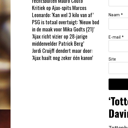
rechtsbuiten Mauro Couto’
Kritiek op Ajax-spits Marcos
Leonardo: ‘Kan wel 3 kilo van af’
Naam
*
PSG is totaal overtuigt: ‘Nieuw bod
in de maak voor Mika Godts (21)’
‘Ajax richt vizier op 28-jarige
E-mail
*
middenvelder Patrick Berg’
Jordi Cruijff dendert maar door:
‘Ajax haalt nog zeker één kanon’
Site
‘Tot
Davi
Tottenh